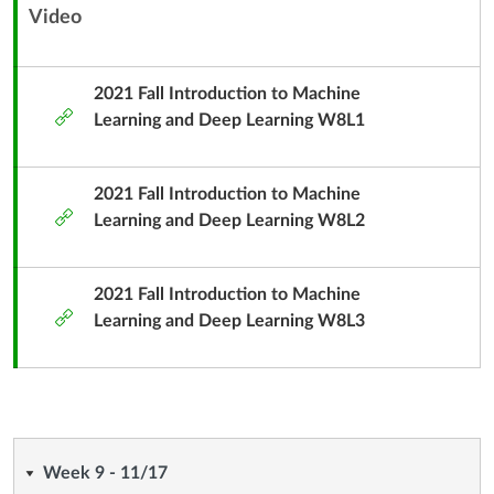
Video
內
容
單
2021 Fall Introduction to Machine
外
元
Learning and Deep Learning W8L1
部
子
工
標
具
2021 Fall Introduction to Machine
題
外
Learning and Deep Learning W8L2
部
工
具
2021 Fall Introduction to Machine
外
Learning and Deep Learning W8L3
部
工
具
Week
Week 9 - 11/17