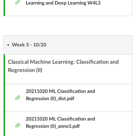
外
Learning and Deep Learning W4L3
部
工
具
Week
Week 5 - 10/20
5
Classical Machine Learning: Classification and
-
Regression (II)
內
容
10/20
單
20211020 ML Classification and
元
附
Regression (II)_dist.pdf
子
件
標
題
20211020 ML Classification and
附
Regression (II)_anno1.pdf
件