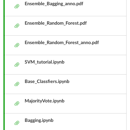
Ensemble_Bagging_anno.pdf
附
件
Ensemble_Random_Forest.pdf
附
件
Ensemble_Random_Forest_anno.pdf
附
件
SVM_tutorial.ipynb
附
件
Base_Classfiers.ipynb
附
件
MajorityVote.ipynb
附
件
Bagging.ipynb
附
件