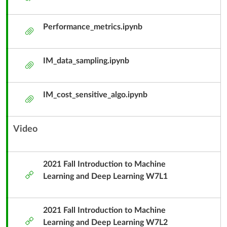
件
Performance_metrics.ipynb
附
件
IM_data_sampling.ipynb
附
件
IM_cost_sensitive_algo.ipynb
附
件
Video
內
容
單
2021 Fall Introduction to Machine
外
元
Learning and Deep Learning W7L1
部
子
工
標
具
2021 Fall Introduction to Machine
題
外
Learning and Deep Learning W7L2