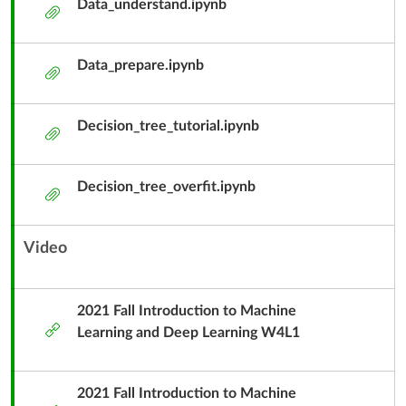
Data_understand.ipynb
附
件
Data_prepare.ipynb
附
件
Decision_tree_tutorial.ipynb
附
件
Decision_tree_overfit.ipynb
附
件
Video
內
容
單
2021 Fall Introduction to Machine
外
元
Learning and Deep Learning W4L1
部
子
工
標
具
2021 Fall Introduction to Machine
題