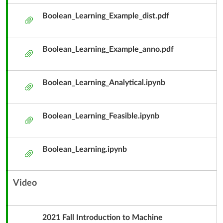
Boolean_Learning_Example_dist.pdf
附
件
Boolean_Learning_Example_anno.pdf
附
件
Boolean_Learning_Analytical.ipynb
附
件
Boolean_Learning_Feasible.ipynb
附
件
Boolean_Learning.ipynb
附
件
Video
內
容
單
2021 Fall Introduction to Machine