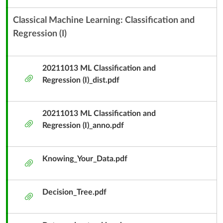
件
Classical Machine Learning: Classification and
Regression (I)
內
容
單
20211013 ML Classification and
元
附
Regression (I)_dist.pdf
子
件
標
題
20211013 ML Classification and
附
Regression (I)_anno.pdf
件
Knowing_Your_Data.pdf
附
件
Decision_Tree.pdf
附
件