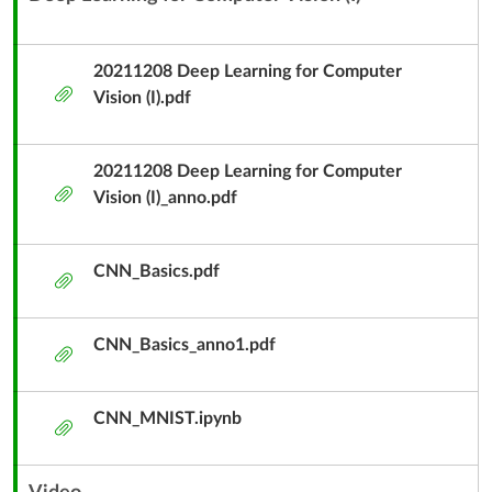
內
-
容
12/8
單
20211208 Deep Learning for Computer
附
元
Vision (I).pdf
件
子
標
20211208 Deep Learning for Computer
題
附
Vision (I)_anno.pdf
件
CNN_Basics.pdf
附
件
CNN_Basics_anno1.pdf
附
件
CNN_MNIST.ipynb
附
件