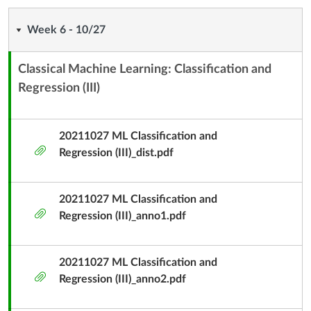
Week
Week 6 - 10/27
6
Classical Machine Learning: Classification and
-
Regression (III)
內
容
10/27
單
20211027 ML Classification and
元
附
Regression (III)_dist.pdf
子
件
標
題
20211027 ML Classification and
附
Regression (III)_anno1.pdf
件
20211027 ML Classification and
附
Regression (III)_anno2.pdf
件