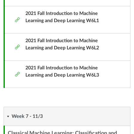
容
單
2021 Fall Introduction to Machine
外
元
Learning and Deep Learning W6L1
部
子
工
標
具
2021 Fall Introduction to Machine
題
外
Learning and Deep Learning W6L2
部
工
具
2021 Fall Introduction to Machine
外
Learning and Deep Learning W6L3
部
工
具
Week
Week 7 - 11/3
7
Classical Machine Learning: Classification and