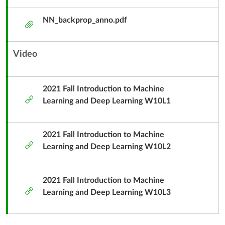
件
NN_backprop_anno.pdf
附
件
Video
內
容
單
2021 Fall Introduction to Machine
外
元
Learning and Deep Learning W10L1
部
子
工
標
具
2021 Fall Introduction to Machine
題
外
Learning and Deep Learning W10L2
部
工
具
2021 Fall Introduction to Machine
外
Learning and Deep Learning W10L3
部
工