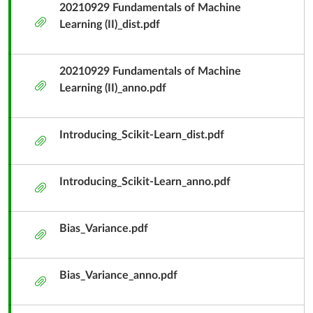
10/6
單
20210929 Fundamentals of Machine
附
元
Learning (II)_dist.pdf
件
子
標
20210929 Fundamentals of Machine
題
附
Learning (II)_anno.pdf
件
Introducing_Scikit-Learn_dist.pdf
附
件
Introducing_Scikit-Learn_anno.pdf
附
件
Bias_Variance.pdf
附
件
Bias_Variance_anno.pdf
附
件