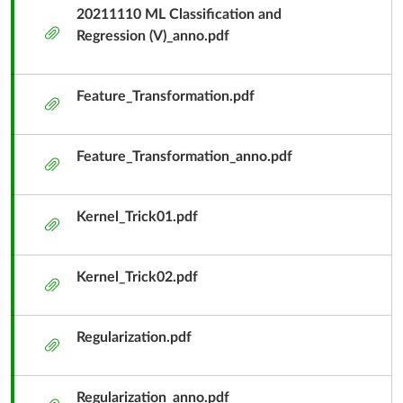
題
20211110 ML Classification and
附
Regression (V)_anno.pdf
件
Feature_Transformation.pdf
附
件
Feature_Transformation_anno.pdf
附
件
Kernel_Trick01.pdf
附
件
Kernel_Trick02.pdf
附
件
Regularization.pdf
附
件
Regularization_anno.pdf
附