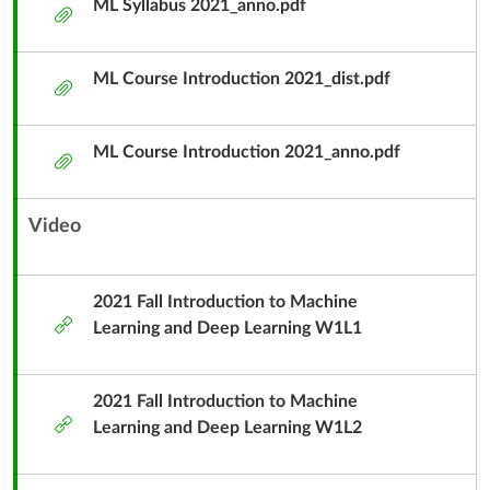
ML Syllabus 2021_anno.pdf
標
附
Learning
習
題
件
and
Deep
導
ML Course Introduction 2021_dist.pdf
附
Learning
件
論
ML Course Introduction 2021_anno.pdf
附
Introduction
件
to
Video
內
Machine
容
單
2021 Fall Introduction to Machine
Learning
外
元
Learning and Deep Learning W1L1
部
子
and
工
標
具
2021 Fall Introduction to Machine
Deep
題
外
Learning and Deep Learning W1L2
部
Learning
工