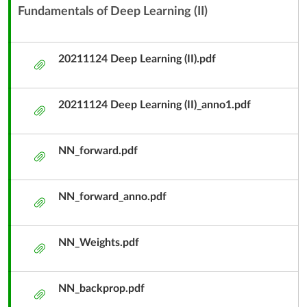
10
Fundamentals of Deep Learning (II)
內
-
容
11/24
單
20211124 Deep Learning (II).pdf
附
元
件
子
20211124 Deep Learning (II)_anno1.pdf
標
附
題
件
NN_forward.pdf
附
件
NN_forward_anno.pdf
附
件
NN_Weights.pdf
附
件
NN_backprop.pdf
附