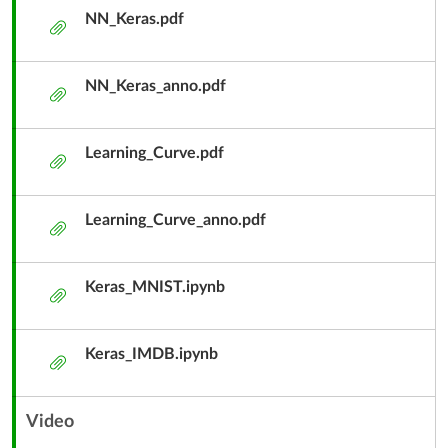
NN_Keras.pdf
附
件
NN_Keras_anno.pdf
附
件
Learning_Curve.pdf
附
件
Learning_Curve_anno.pdf
附
件
Keras_MNIST.ipynb
附
件
Keras_IMDB.ipynb
附
件
Video
內