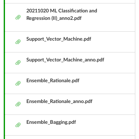
20211020 ML Classification and
附
Regression (II)_anno2.pdf
件
Support_Vector_Machine.pdf
附
件
Support_Vector_Machine_anno.pdf
附
件
Ensemble_Rationale.pdf
附
件
Ensemble_Rationale_anno.pdf
附
件
Ensemble_Bagging.pdf
附
件