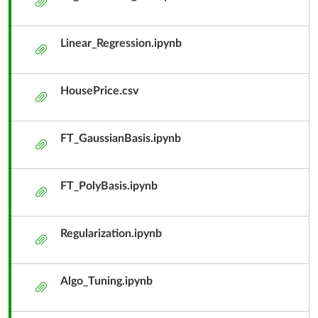
件
Linear_Regression.ipynb
附
件
HousePrice.csv
附
件
FT_GaussianBasis.ipynb
附
件
FT_PolyBasis.ipynb
附
件
Regularization.ipynb
附
件
Algo_Tuning.ipynb
附
件