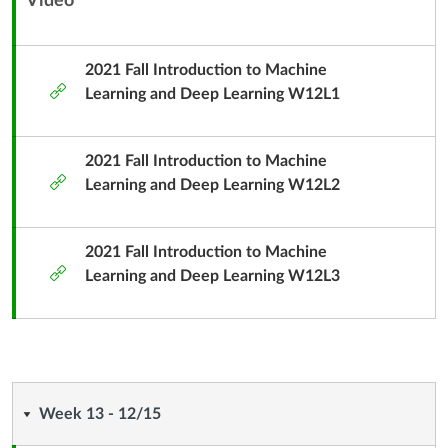
Video
內
容
單
2021 Fall Introduction to Machine
外
元
Learning and Deep Learning W12L1
部
子
工
標
具
2021 Fall Introduction to Machine
題
外
Learning and Deep Learning W12L2
部
工
具
2021 Fall Introduction to Machine
外
Learning and Deep Learning W12L3
部
工
具
Week
Week 13 - 12/15