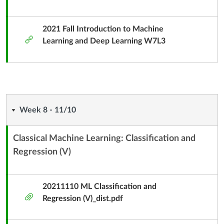
部
工
具
2021 Fall Introduction to Machine
外
Learning and Deep Learning W7L3
部
工
具
Week
Week 8 - 11/10
8
Classical Machine Learning: Classification and
-
Regression (V)
內
容
11/10
單
20211110 ML Classification and
元
附
Regression (V)_dist.pdf
子
件
標