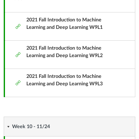
內
容
單
2021 Fall Introduction to Machine
外
元
Learning and Deep Learning W9L1
部
子
工
標
具
2021 Fall Introduction to Machine
題
外
Learning and Deep Learning W9L2
部
工
具
2021 Fall Introduction to Machine
外
Learning and Deep Learning W9L3
部
工
具
Week
Week 10 - 11/24