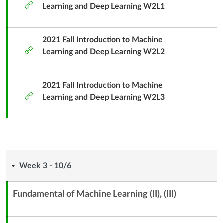
外
元
Learning and Deep Learning W2L1
部
子
工
標
具
2021 Fall Introduction to Machine
題
外
Learning and Deep Learning W2L2
部
工
具
2021 Fall Introduction to Machine
外
Learning and Deep Learning W2L3
部
工
具
Week
Week 3 - 10/6
3
Fundamental of Machine Learning (II), (III)
內
-
容