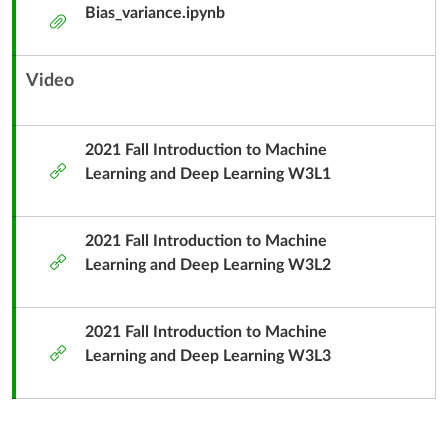
Bias_variance.ipynb
附
件
Video
內
容
單
2021 Fall Introduction to Machine
外
元
Learning and Deep Learning W3L1
部
子
工
標
具
2021 Fall Introduction to Machine
題
外
Learning and Deep Learning W3L2
部
工
具
2021 Fall Introduction to Machine
外
Learning and Deep Learning W3L3
部
工
具