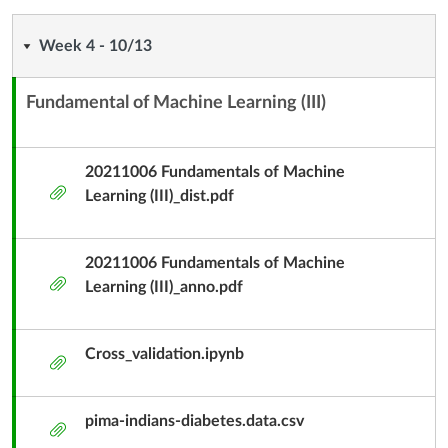
Week
Week 4 - 10/13
4
Fundamental of Machine Learning (III)
內
-
容
10/13
單
20211006 Fundamentals of Machine
附
元
Learning (III)_dist.pdf
件
子
標
20211006 Fundamentals of Machine
題
附
Learning (III)_anno.pdf
件
Cross_validation.ipynb
附
件
pima-indians-diabetes.data.csv
附