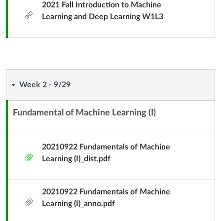
具
2021 Fall Introduction to Machine
外
Learning and Deep Learning W1L3
部
工
具
Week
Week 2 - 9/29
2
Fundamental of Machine Learning (I)
內
-
容
9/29
單
20210922 Fundamentals of Machine
附
元
Learning (I)_dist.pdf
件
子
標
20210922 Fundamentals of Machine
題
附
Learning (I)_anno.pdf
件