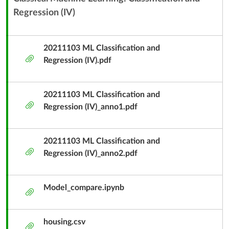
-
Regression (IV)
內
容
11/3
單
20211103 ML Classification and
元
附
Regression (IV).pdf
子
件
標
題
20211103 ML Classification and
附
Regression (IV)_anno1.pdf
件
20211103 ML Classification and
附
Regression (IV)_anno2.pdf
件
Model_compare.ipynb
附
件
housing.csv
附