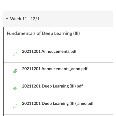
具
Week
Week 11 - 12/1
11
Fundamentals of Deep Learning (III)
內
-
容
12/1
單
20211201 Annoucements.pdf
附
元
件
子
20211201 Annoucements_anno.pdf
標
附
題
件
20211201 Deep Learning (III).pdf
附
件
20211201 Deep Learning (III)_anno.pdf
附
件