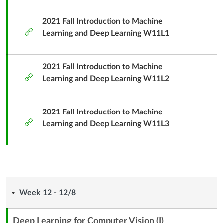
容
單
2021 Fall Introduction to Machine
外
元
Learning and Deep Learning W11L1
部
子
工
標
具
2021 Fall Introduction to Machine
題
外
Learning and Deep Learning W11L2
部
工
具
2021 Fall Introduction to Machine
外
Learning and Deep Learning W11L3
部
工
具
Week
Week 12 - 12/8
12
Deep Learning for Computer Vision (I)