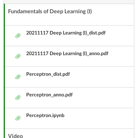
9
Fundamentals of Deep Learning (I)
內
-
容
11/17
單
20211117 Deep Learning (I)_dist.pdf
附
元
件
子
20211117 Deep Learning (I)_anno.pdf
標
附
題
件
Perceptron_dist.pdf
附
件
Perceptron_anno.pdf
附
件
Perceptron.ipynb
附
件
Video