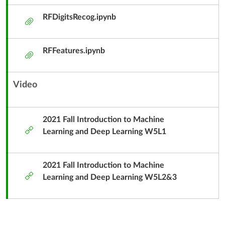
RFDigitsRecog.ipynb
附
件
RFFeatures.ipynb
附
件
Video
內
容
單
2021 Fall Introduction to Machine
外
元
Learning and Deep Learning W5L1
部
子
工
標
具
2021 Fall Introduction to Machine
題
外
Learning and Deep Learning W5L2&3
部
工
具