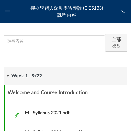
機器學習與深度學習導論 (CIE5133)
課程內容
資
訊
總
覽
機
機
課
全部
器
收起
器
程
學
習
學
單
與
深
Week
習
元
Week 1 - 9/22
度
學
1
與
Welcome and Course Introduction
習
內
-
導
深
容
論
9/22
單
ML Syllabus 2021.pdf
度
Introduction
附
元
to
件
學
子
Machine